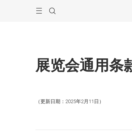
跳
过
菜
搜
单
索
展览会通用条
（更新日期：2025年2月11日）